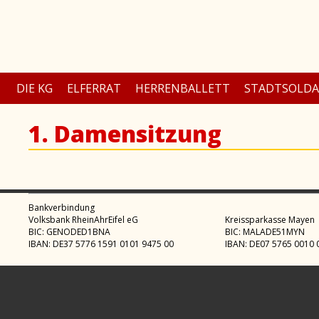
DIE KG
ELFERRAT
HERRENBALLETT
STADTSOLD
1. Damensitzung
Bankverbindung
Volksbank RheinAhrEifel eG
Kreissparkasse Mayen
BIC: GENODED1BNA
BIC: MALADE51MYN
IBAN: DE37 5776 1591 0101 9475 00
IBAN: DE07 5765 0010 