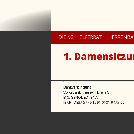
DIE KG
ELFERRAT
HERRENBA
1. Damensitzu
Bankverbindung
Volksbank RheinAhrEifel eG
BIC: GENODED1BNA
IBAN: DE37 5776 1591 0101 9475 00