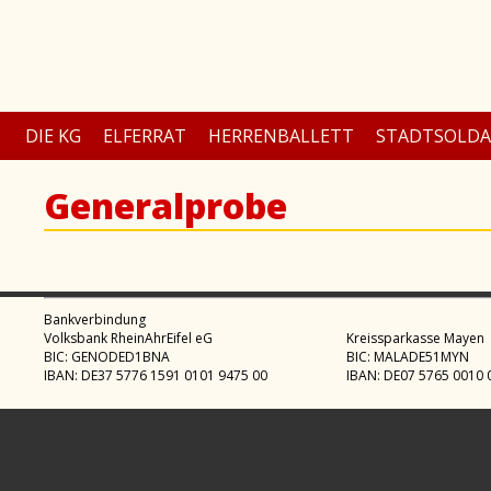
DIE KG
ELFERRAT
HERRENBALLETT
STADTSOLD
Generalprobe
Bankverbindung
Volksbank RheinAhrEifel eG
Kreissparkasse Mayen
BIC: GENODED1BNA
BIC: MALADE51MYN
IBAN: DE37 5776 1591 0101 9475 00
IBAN: DE07 5765 0010 