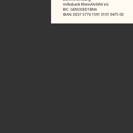
Volksbank RheinAhrEifel eG
BIC: GENODED1BNA
IBAN: DE37 5776 1591 0101 9475 00