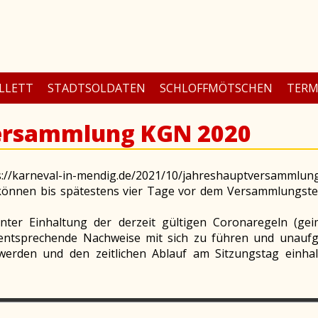
LLETT
STADTSOLDATEN
SCHLOFFMÖTSCHEN
TERM
ersammlung KGN 2020
s://karneval-in-mendig.de/2021/10/jahreshauptversammlun
önnen bis spätestens vier Tage vor dem Versammlungsterm
nter Einhaltung der derzeit gültigen Coronaregeln (geimp
entsprechende Nachweise mit sich zu führen und unaufg
werden und den zeitlichen Ablauf am Sitzungstag einha