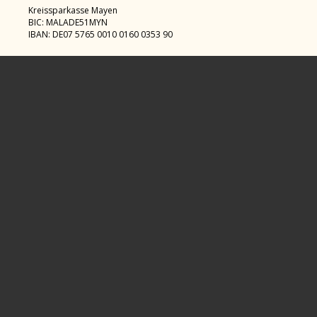
Kreissparkasse Mayen
BIC: MALADE51MYN
IBAN: DE07 5765 0010 0160 0353 90