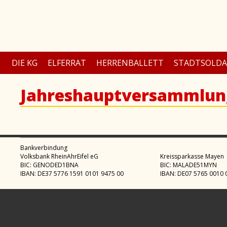
DIE KG
ELFERRAT
HERRENBALLETT
STADTSOLD
Jahreshauptversammlun
Bankverbindung
Volksbank RheinAhrEifel eG
Kreissparkasse Mayen
BIC: GENODED1BNA
BIC: MALADE51MYN
IBAN: DE37 5776 1591 0101 9475 00
IBAN: DE07 5765 0010 