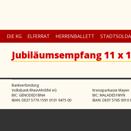
DIE KG
ELFERRAT
HERRENBALLETT
STADTSOLD
Jubiläumsempfang 11 x 1
Bankverbindung
Volksbank RheinAhrEifel eG
Kreissparkasse Mayen
BIC: GENODED1BNA
BIC: MALADE51MYN
IBAN: DE37 5776 1591 0101 9475 00
IBAN: DE07 5765 0010 