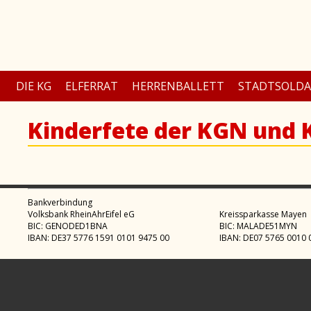
DIE KG
ELFERRAT
HERRENBALLETT
STADTSOLD
Kinderfete der KGN und
Bankverbindung
Volksbank RheinAhrEifel eG
Kreissparkasse Mayen
BIC: GENODED1BNA
BIC: MALADE51MYN
IBAN: DE37 5776 1591 0101 9475 00
IBAN: DE07 5765 0010 