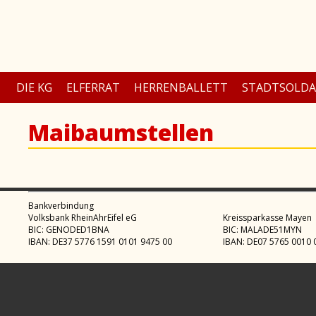
DIE KG
ELFERRAT
HERRENBALLETT
STADTSOLD
Maibaumstellen
Bankverbindung
Volksbank RheinAhrEifel eG
Kreissparkasse Mayen
BIC: GENODED1BNA
BIC: MALADE51MYN
IBAN: DE37 5776 1591 0101 9475 00
IBAN: DE07 5765 0010 