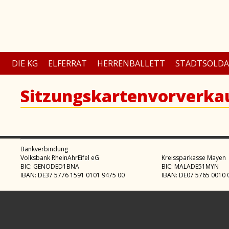
DIE KG
ELFERRAT
HERRENBALLETT
STADTSOLD
Sitzungskartenvorverka
Bankverbindung
Volksbank RheinAhrEifel eG
Kreissparkasse Mayen
BIC: GENODED1BNA
BIC: MALADE51MYN
IBAN: DE37 5776 1591 0101 9475 00
IBAN: DE07 5765 0010 