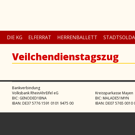
DIE KG
ELFERRAT
HERRENBALLETT
STADTSOLD
Veilchendienstagszug
Bankverbindung
Volksbank RheinAhrEifel eG
Kreissparkasse Mayen
BIC: GENODED1BNA
BIC: MALADE51MYN
IBAN: DE37 5776 1591 0101 9475 00
IBAN: DE07 5765 0010 