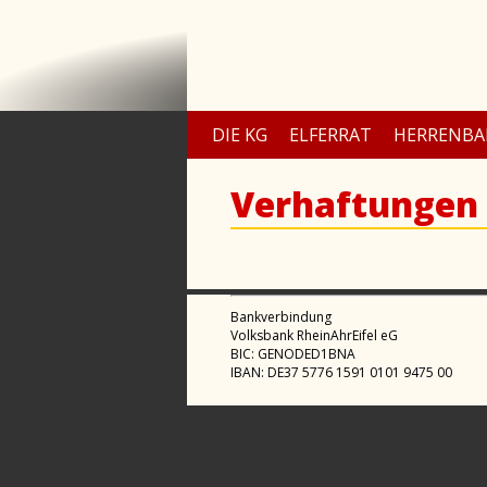
DIE KG
ELFERRAT
HERRENBA
Verhaftungen 
Bankverbindung
Volksbank RheinAhrEifel eG
BIC: GENODED1BNA
IBAN: DE37 5776 1591 0101 9475 00