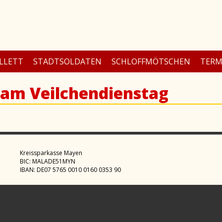
LLETT
STADTSOLDATEN
SCHLOFFMÖTSCHEN
TERM
am Veilchendienstag
Kreissparkasse Mayen
BIC: MALADE51MYN
IBAN: DE07 5765 0010 0160 0353 90