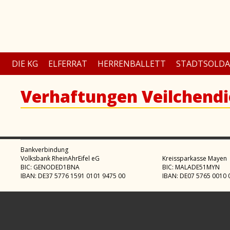
DIE KG
ELFERRAT
HERRENBALLETT
STADTSOLD
Verhaftungen Veilchend
Bankverbindung
Volksbank RheinAhrEifel eG
Kreissparkasse Mayen
BIC: GENODED1BNA
BIC: MALADE51MYN
IBAN: DE37 5776 1591 0101 9475 00
IBAN: DE07 5765 0010 